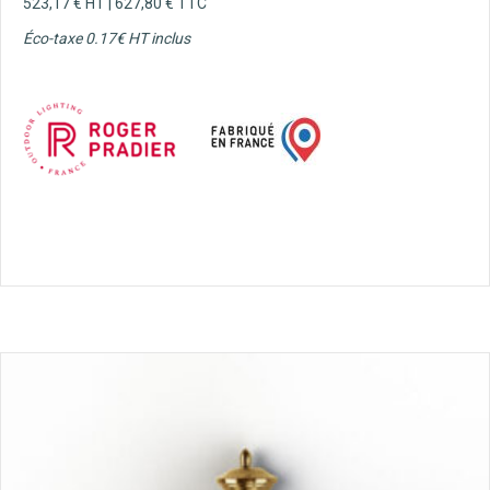
523,17
€
HT |
627,80
€
TTC
Éco-taxe 0.17€ HT inclus