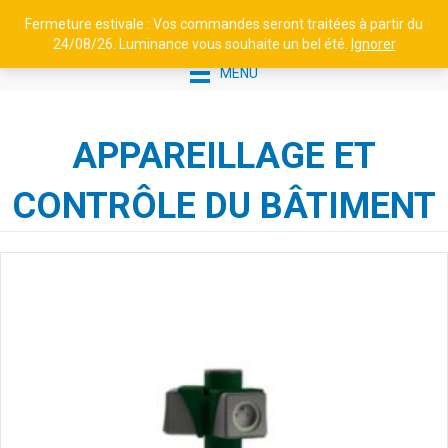
Fermeture estivale : Vos commandes seront traitées à partir du
24/08/26. Luminance vous souhaite un bel été.
Ignorer
MENU
APPAREILLAGE ET
CONTRÔLE DU BÂTIMENT
APPLIQUE EN ALUMINIUM -
AUBANNE N°1 - VERRE DÉPOLI,
BLANC PUR
191,17
€
+
AJOUTER