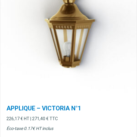
APPLIQUE – VICTORIA N°1
226,17
€
HT |
271,40
€
TTC
Éco-taxe 0.17
€ HT inclus