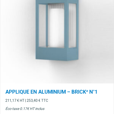
APPLIQUE EN ALUMINIUM – BRICK² N°1
211,17
€
HT |
253,40
€
TTC
Éco-taxe 0.17€ HT inclus