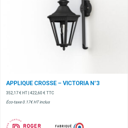
APPLIQUE CROSSE – VICTORIA N°3
352,17
€
HT |
422,60
€
TTC
Éco-taxe 0.17
€ HT inclus