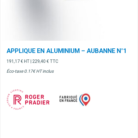
APPLIQUE EN ALUMINIUM – AUBANNE N°1
191,17
€
HT |
229,40
€
TTC
Éco-taxe 0.17€ HT inclus