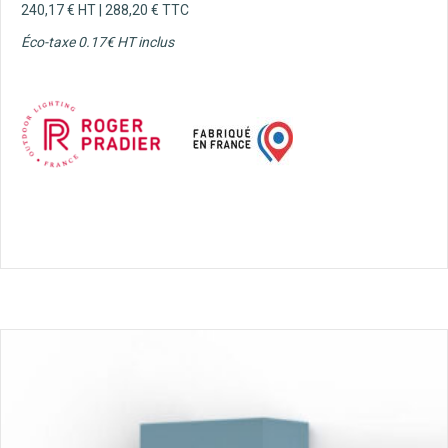
240,17
€
HT |
288,20
€
TTC
Éco-taxe 0.17€ HT inclus