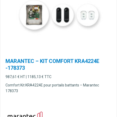
MARANTEC – KIT COMFORT KRA4224E
-178373
987,61
€
HT |
1185,13
€
TTC
Comfort Kit KRA4224E pour portails battants – Marantec
178373