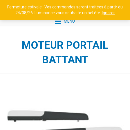
Fermeture estivale : Vos commandes seront traitées à partir du
24/08/26. Luminance vous souhaite un bel été.
Ignorer
MENU
MOTEUR PORTAIL
BATTANT
PET GU10 RAIL - 12548 -
BLANC
79,00
€
+
AJOUTER