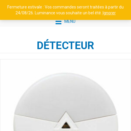
Fermeture estivale : Vos commandes seront traitées à partir du
24/08/26. Luminance vous souhaite un bel été.
Ignorer
MENU
DÉTECTEUR
BORNE EN ALUMINIUM H1100 -
TETRA N°4 - 8W, NOIR FONCÉ
545,38
€
+
AJOUTER