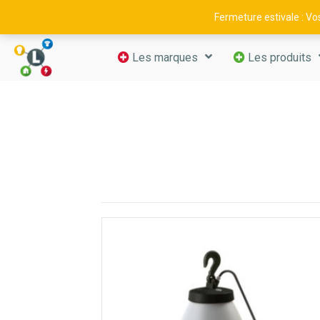
09 52 29 11 66
—
contact@luminance-fr.com
Fermeture estivale : V
Les marques
Les produits