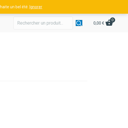
aite un bel été.
Ignorer
0
0,00
€