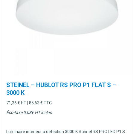
STEINEL – HUBLOT RS PRO P1 FLAT S –
3000 K
71,36
€
HT |
85,63
€
TTC
Éco-taxe 0,08€ HT inclus
Luminaire intérieur à détection 3000 K Steinel RS PRO LED P1 S