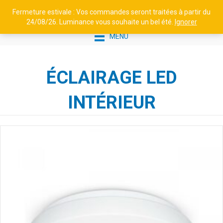
Fermeture estivale : Vos commandes seront traitées à partir du
24/08/26. Luminance vous souhaite un bel été.
Ignorer
MENU
ÉCLAIRAGE LED
INTÉRIEUR
APPLIQUE DESCENDANTE -
VICTORIA N°5 - LAITON VERNIS
TEINTÉ
549,17
€
+
AJOUTER