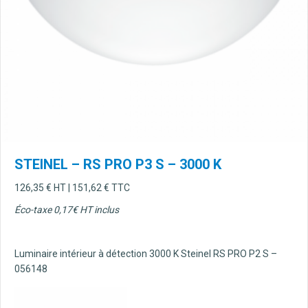
STEINEL – RS PRO P3 S – 3000 K
126,35
€
HT |
151,62
€
TTC
Éco-taxe 0,17€ HT inclus
Luminaire intérieur à détection 3000 K Steinel RS PRO P2 S –
056148