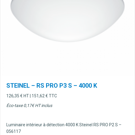
STEINEL – RS PRO P3 S – 4000 K
126,35
€
HT |
151,62
€
TTC
Éco-taxe 0,17€ HT inclus
Luminaire intérieur à détection 4000 K Steinel RS PRO P2 S –
056117