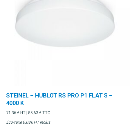
STEINEL – HUBLOT RS PRO P1 FLAT S –
4000 K
71,36
€
HT |
85,63
€
TTC
Éco-taxe 0,08€ HT inclus