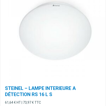
STEINEL – LAMPE INTERIEURE A
DÉTECTION RS 16 L S
61,64
€
HT |
73,97
€
TTC