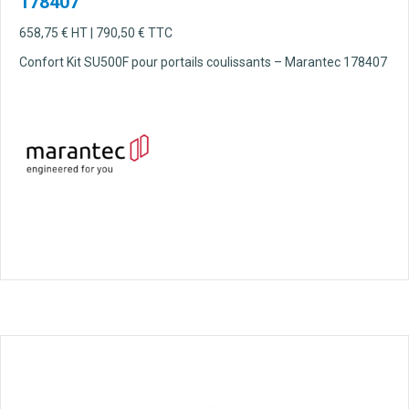
178407
658,75
€
HT |
790,50
€
TTC
Confort Kit SU500F pour portails coulissants – Marantec 178407