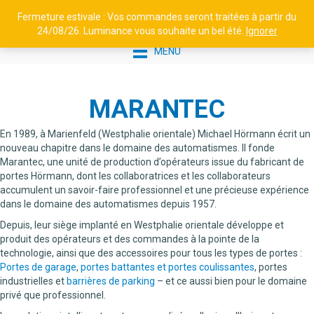
Fermeture estivale : Vos commandes seront traitées à partir du
24/08/26. Luminance vous souhaite un bel été.
Ignorer
MENU
MARANTEC
En 1989, à Marienfeld (Westphalie orientale) Michael Hörmann écrit un
nouveau chapitre dans le domaine des automatismes. Il fonde
Marantec, une unité de production d’opérateurs issue du fabricant de
portes Hörmann, dont les collaboratrices et les collaborateurs
accumulent un savoir-faire professionnel et une précieuse expérience
dans le domaine des automatismes depuis 1957.
LUMINANCE - APPLIQUE MIXTE
- W48 40 - LAITON PATINÉ
Depuis, leur siège implanté en Westphalie orientale développe et
produit des opérateurs et des commandes à la pointe de la
VERNIS MAT
technologie, ainsi que des accessoires pour tous les types de portes :
401,00
€
+
AJOUTER
Portes de garage
,
portes battantes et portes coulissantes
, portes
industrielles et
barrières de parking
– et ce aussi bien pour le domaine
privé que professionnel.