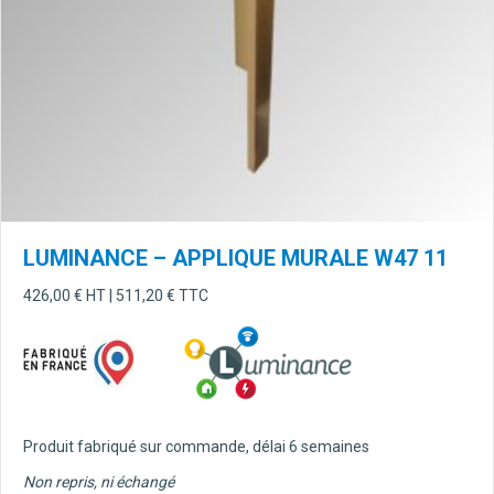
Le
op
pe
êt
ch
su
la
pa
du
pr
LUMINANCE – APPLIQUE MURALE W47 11
426,00
€
HT |
511,20
€
TTC
Produit fabriqué sur commande, délai 6 semaines
Non repris, ni échangé