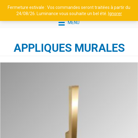
Fermeture estivale : Vos commandes seront traitées à partir du
24/08/26. Luminance vous souhaite un bel été.
Ignorer
MENU
APPLIQUES MURALES
LUMINANCE - APPLIQUE
LISEUSE W47 39
C
178,00
€
+
AJOUTER
pr
a
pl
va