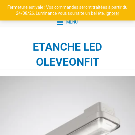
Fermeture estivale : Vos commandes seront traitées à partir du
24/08/26. Luminance vous souhaite un bel été.
Ignorer
MENU
ETANCHE LED
OLEVEONFIT
LUMINANCE - APPLIQUE
LISEUSE W47 31 - LAITON
PATINÉ VERNIS MAT
218,00
€
+
AJOUTER