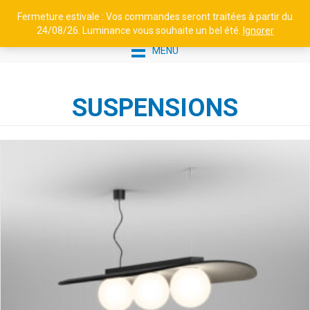
Fermeture estivale : Vos commandes seront traitées à partir du
24/08/26. Luminance vous souhaite un bel été.
Ignorer
MENU
SUSPENSIONS
APPLIQUE EN ALUMINIUM -
BRICK² N°1
235,17
€
+
AJOUTER