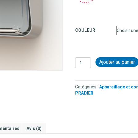
COULEUR
quantité
Ajouter au panier
de
APPLIQUE
EN
ALUMINIUM
Catégories :
Appareillage et co
-
PRADIER
CAREX
mentaires
Avis (0)