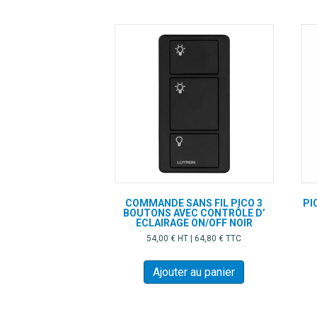
être
choisies
sur
la
page
du
produit
COMMANDE SANS FIL PICO 3
PI
BOUTONS AVEC CONTRÔLE D’
ECLAIRAGE ON/OFF NOIR
54,00
€
HT |
64,80
€
TTC
Ajouter au panier