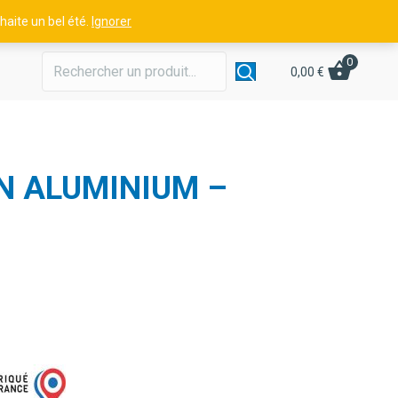
aite un bel été.
Ignorer
0
0,00
€
N ALUMINIUM –