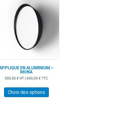
APPLIQUE EN ALUMINIUM –
MONA
500,00
€
HT |
600,00
€
TTC
Ce
produit
Choix des options
a
plusieurs
variations.
Les
options
peuvent