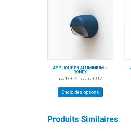
APPLIQUE EN ALUMINIUM –
RONEX
250,17
€
HT |
300,20
€
TTC
Ce
produit
Choix des options
a
plusieurs
variations.
Les
Produits Similaires
options
peuvent