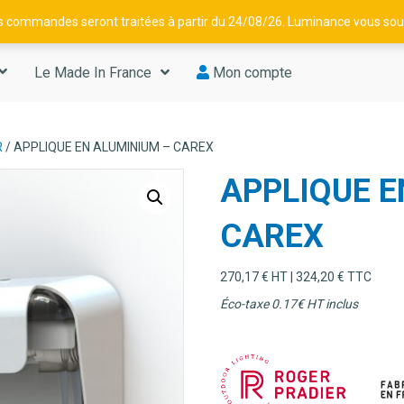
os commandes seront traitées à partir du 24/08/26. Luminance vous souh
Le Made In France
Mon compte
R
/ APPLIQUE EN ALUMINIUM – CAREX
APPLIQUE E
CAREX
270,17
€
HT |
324,20
€
TTC
Éco-taxe 0.17€ HT inclus