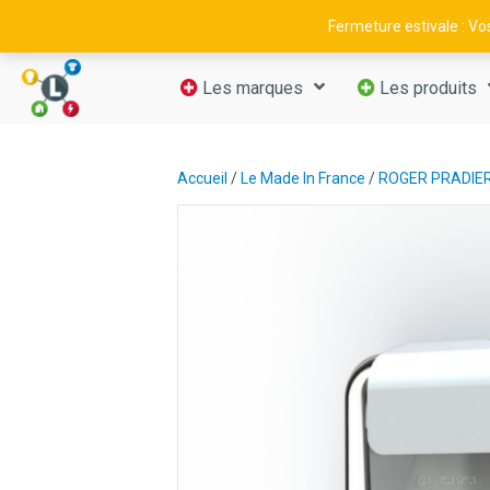
09 52 29 11 66
—
contact@luminance-fr.com
Fermeture estivale : V
Les marques
Les produits
Accueil
/
Le Made In France
/
ROGER PRADIE