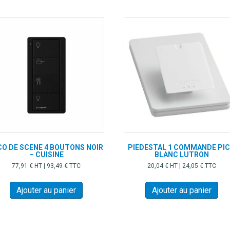
être
choisies
sur
la
page
du
produit
CO DE SCENE 4 BOUTONS NOIR
PIEDESTAL 1 COMMANDE PI
– CUISINE
BLANC LUTRON
77,91
€
HT |
93,49
€
TTC
20,04
€
HT |
24,05
€
TTC
Ajouter au panier
Ajouter au panier