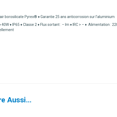
r borosilicate Pyrex® ♦ Garantie 25 ans anticorrosion sur l’aluminium
♦ 40W ♦ IP65 ♦ Classe 2 ♦
Flux sortant : – lm ♦
IRC > – ♦ Alimentation : 2
cellement
re Aussi…