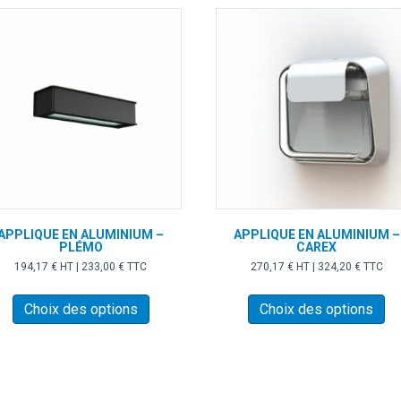
APPLIQUE EN ALUMINIUM –
APPLIQUE EN ALUMINIUM –
PLÉMO
CAREX
194,17
€
HT |
233,00
€
TTC
270,17
€
HT |
324,20
€
TTC
Ce
Ce
produit
pr
Choix des options
Choix des options
a
a
plusieurs
pl
variations.
var
Les
Le
options
op