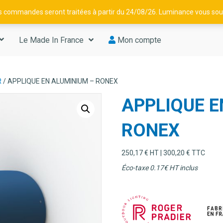
os commandes seront traitées à partir du 24/08/26. Luminance vous souh
Le Made In France
Mon compte
R
/ APPLIQUE EN ALUMINIUM – RONEX
APPLIQUE E
RONEX
250,17
€
HT |
300,20
€
TTC
Éco-taxe 0.17€ HT inclus