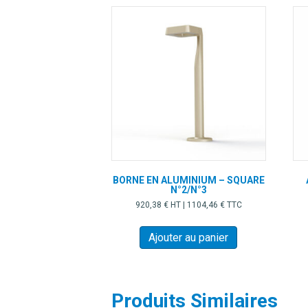
BORNE EN ALUMINIUM – SQUARE
N°2/N°3
920,38
€
HT |
1104,46
€
TTC
Ajouter au panier
Produits Similaires