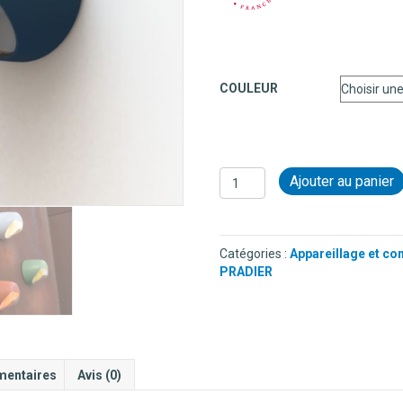
COULEUR
quantité
Ajouter au panier
de
APPLIQUE
EN
ALUMINIUM
Catégories :
Appareillage et co
-
PRADIER
RONEX
mentaires
Avis (0)