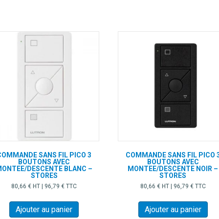
peuvent
pe
être
êt
choisies
ch
sur
su
la
la
page
pa
du
du
produit
pr
COMMANDE SANS FIL PICO 3
COMMANDE SANS FIL PICO 
BOUTONS AVEC
BOUTONS AVEC
ONTEE/DESCENTE BLANC –
MONTEE/DESCENTE NOIR –
STORES
STORES
80,66
€
HT |
96,79
€
TTC
80,66
€
HT |
96,79
€
TTC
Ajouter au panier
Ajouter au panier