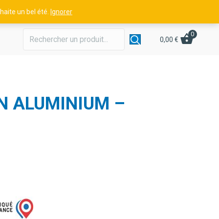
aite un bel été.
Ignorer
0
0,00
€
N ALUMINIUM –