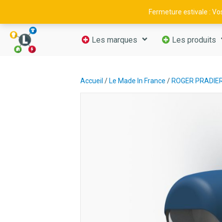
09 52 29 11 66
—
contact@luminance-fr.com
Fermeture estivale : V
Les marques
Les produits
Accueil
/
Le Made In France
/
ROGER PRADIE