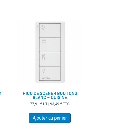
uvent
re
oisies
r
ge
oduit
3
PICO DE SCENE 4 BOUTONS
BLANC – CUISINE
77,91
€
HT |
93,49
€
TTC
Ajouter au panier