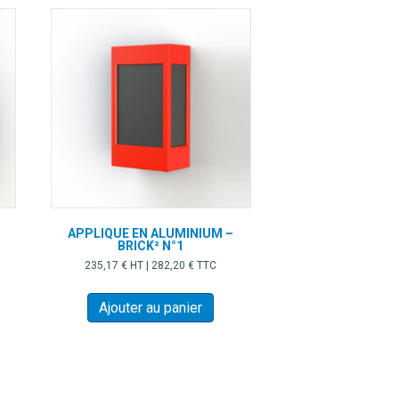
APPLIQUE EN ALUMINIUM –
BRICK² N°1
235,17
€
HT |
282,20
€
TTC
oduit
Ajouter au panier
usieurs
iations.
s
tions