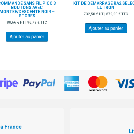
COMMANDE SANS FIL PICO 3
KIT DE DEMARRAGE RA2 SELE
BOUTONS AVEC
LUTRON
MONTEE/DESCENTE NOIR –
732,50
€
HT |
879,00
€
TTC
STORES
80,66
€
HT |
96,79
€
TTC
Ajouter au panier
Ajouter au panier
La France
Li