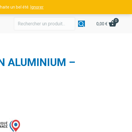
aite un bel été.
Ignorer
0
0,00
€
N ALUMINIUM –