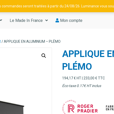
os commandes seront traitées à partir du 24/08/26. Luminance vous souh
Le Made In France
Mon compte
R
/ APPLIQUE EN ALUMINIUM – PLÉMO
APPLIQUE E
PLÉMO
194,17
€
HT |
233,00
€
TTC
Éco-taxe 0.17€ HT inclus