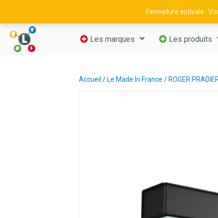
09 52 29 11 66
—
contact@luminance-fr.com
Fermeture estivale : V
Les marques
Les produits
Accueil
/
Le Made In France
/
ROGER PRADIE