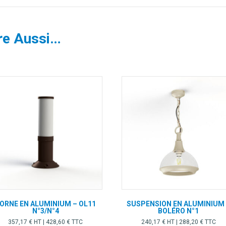
re Aussi…
ORNE EN ALUMINIUM – OL11
SUSPENSION EN ALUMINIUM
N°3/N°4
BOLÉRO N°1
357,17
€
HT |
428,60
€
TTC
240,17
€
HT |
288,20
€
TTC