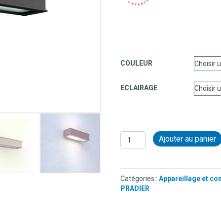
COULEUR
ECLAIRAGE
quantité
Ajouter au panier
de
APPLIQUE
EN
ALUMINIUM
Catégories :
Appareillage et co
-
PRADIER
PLÉMO