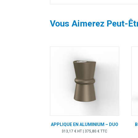
Vous Aimerez Peut-Êt
APPLIQUE EN ALUMINIUM – DUO
B
313,17
€
HT |
375,80
€
TTC