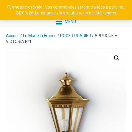
Fermeture estivale : Vos commandes seront traitées à partir du
24/08/26. Luminance vous souhaite un bel été.
Ignorer
MENU
Accueil
/
Le Made In France
/
ROGER PRADIER
/ APPLIQUE –
VICTORIA N°1
LUMINANCE - APPLIQUE
LISEUSE W47 34 - LAITON
PATINÉ
230,00
€
+
AJOUTER