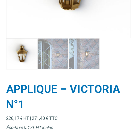
APPLIQUE – VICTORIA
N°1
226,17
€
HT |
271,40
€
TTC
Éco-taxe 0.17
€ HT inclus