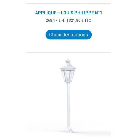
APPLIQUE – LOUIS PHILIPPE N°1
268,17
€
HT |
321,80
€
TTC
Ce
produit
Choix des options
a
plusieurs
variations.
Les
options
peuvent
être
choisies
sur
la
page
du
produit