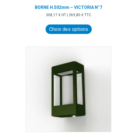
BORNE H.502mm – VICTORIA N°7
308,17
€
HT |
369,80
€
TTC
Ce
produit
Choix des options
a
plusieurs
variations.
Les
options
peuvent
être
choisies
sur
la
page
du
produit