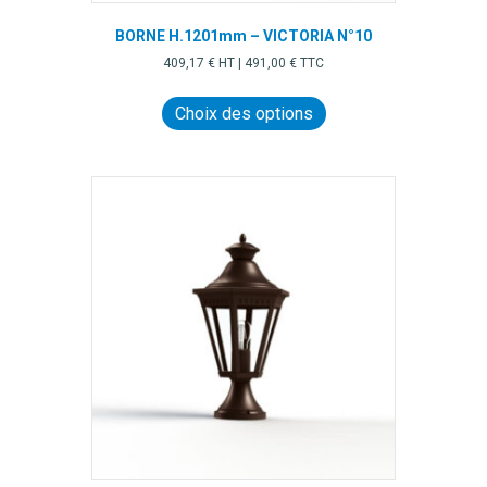
BORNE H.1201mm – VICTORIA N°10
409,17
€
HT |
491,00
€
TTC
Ce
produit
Choix des options
a
plusieurs
variations.
Les
options
peuvent
être
choisies
sur
la
page
du
produit