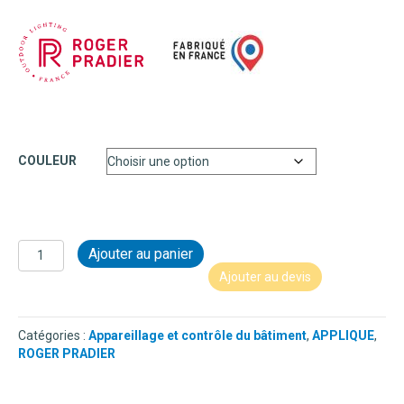
COULEUR
quantité
Ajouter au panier
de
Ajouter au devis
APPLIQUE
-
VICTORIA
Catégories :
Appareillage et contrôle du bâtiment
,
APPLIQUE
,
N°1
ROGER PRADIER