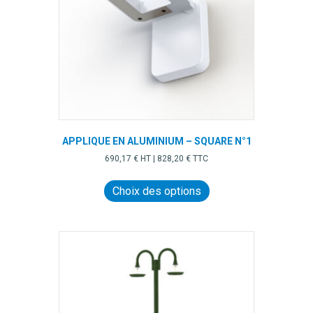
sur
la
page
du
produit
APPLIQUE EN ALUMINIUM – SQUARE N°1
690,17
€
HT |
828,20
€
TTC
Ce
produit
Choix des options
a
plusieurs
variations.
Les
options
peuvent
être
choisies