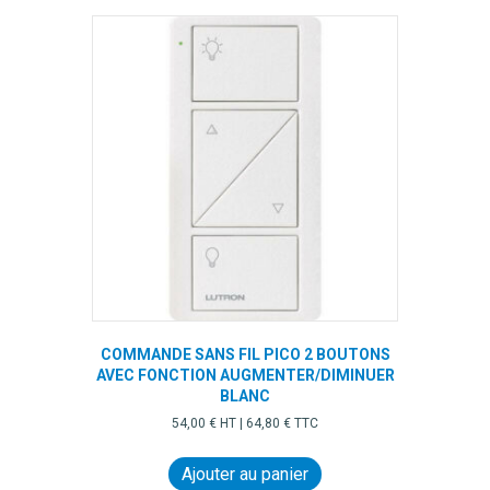
sur
la
page
du
produit
COMMANDE SANS FIL PICO 2 BOUTONS
AVEC FONCTION AUGMENTER/DIMINUER
BLANC
54,00
€
HT |
64,80
€
TTC
Ajouter au panier