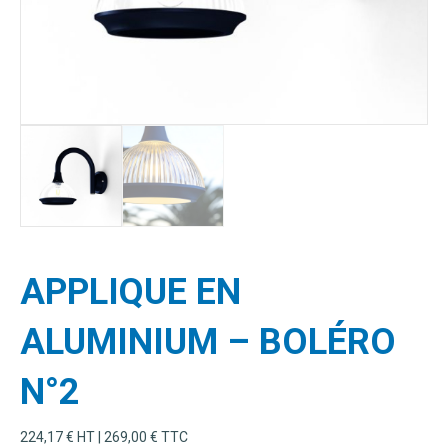
plusieurs
variations.
Les
options
peuvent
être
choisies
sur
la
page
du
produit
APPLIQUE EN
ALUMINIUM – BOLÉRO
N°2
224,17
€
HT |
269,00
€
TTC