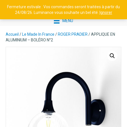
Fermeture estivale : Vos commandes seront traitées à partir du
24/08/26. Luminance vous souhaite un bel été.
Ignorer
MENU
Accueil
/
Le Made In France
/
ROGER PRADIER
/ APPLIQUE EN
ALUMINIUM – BOLÉRO N°2
PILIER EN ALUMINIUM H1100
SYM / ASYM AVEC PRISES -
TETRA N°4
980,38
€
+
AJOUTER
Ce
produit
a