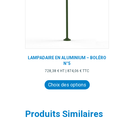
sur
la
page
du
produit
LAMPADAIRE EN ALUMINIUM – BOLÉRO
N°5
728,38
€
HT |
874,06
€
TTC
Ce
produit
Choix des options
a
plusieurs
variations.
Les
Produits Similaires
options
peuvent
être
choisies