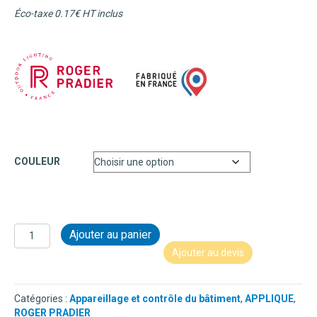
Éco-taxe 0.17€ HT inclus
COULEUR
quantité
Ajouter au panier
de
Ajouter au devis
APPLIQUE
EN
ALUMINIUM
Catégories :
Appareillage et contrôle du bâtiment
,
APPLIQUE
,
-
ROGER PRADIER
BOLÉRO