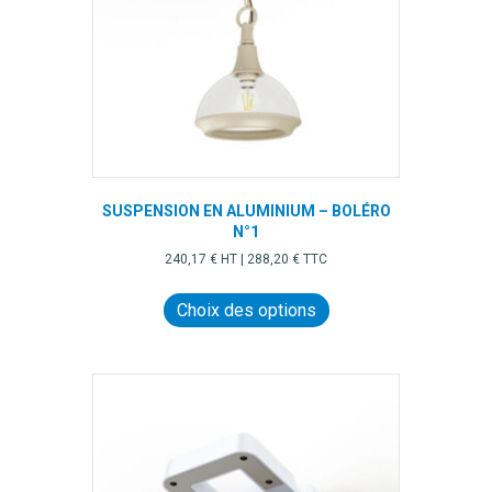
SUSPENSION EN ALUMINIUM – BOLÉRO
N°1
240,17
€
HT |
288,20
€
TTC
Ce
produit
Choix des options
a
plusieurs
variations.
Les
options
peuvent
être
choisies