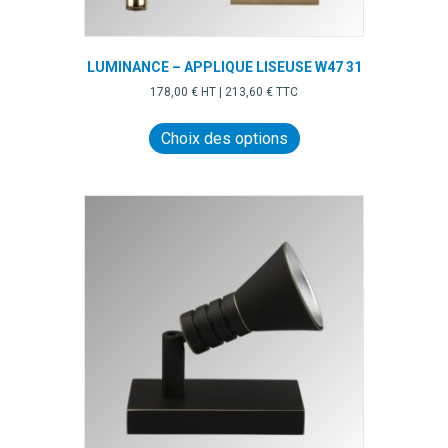
LUMINANCE – APPLIQUE LISEUSE W47 31
178,00
€
HT |
213,60
€
TTC
Ce
produit
Choix des options
a
plusieurs
variations.
Les
options
peuvent
être
choisies
sur
la
page
du
produit