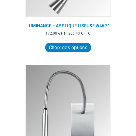
LUMINANCE – APPLIQUE LISEUSE W46 21
172,00
€
HT |
206,40
€
TTC
Ce
produit
Choix des options
a
plusieurs
variations.
Les
options
peuvent
être
choisies
sur
la
page
du
produit