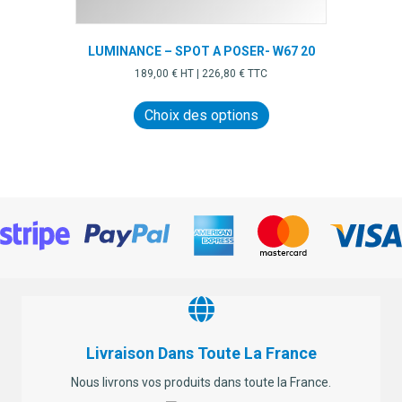
LUMINANCE – SPOT A POSER- W67 20
189,00
€
HT |
226,80
€
TTC
Ce
produit
Choix des options
a
plusieurs
variations.
Les
options
peuvent
être
choisies
sur
la
page
du
produit
Livraison Dans Toute La France
Nous livrons vos produits dans toute la France.