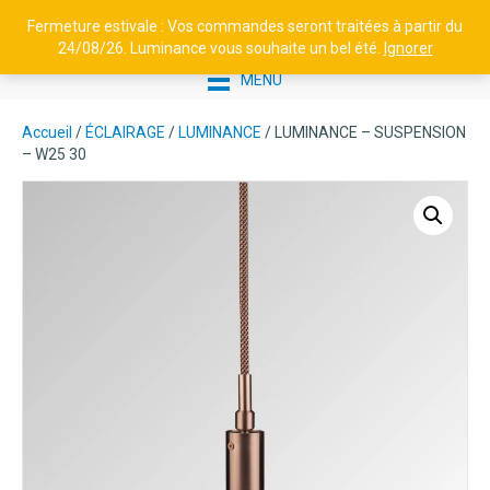
Fermeture estivale : Vos commandes seront traitées à partir du
24/08/26. Luminance vous souhaite un bel été.
Ignorer
MENU
Accueil
/
ÉCLAIRAGE
/
LUMINANCE
/ LUMINANCE – SUSPENSION
– W25 30
BORNE EN ALUMINIUM H1100 -
BRICK² N°4
496,38
€
+
AJOUTER