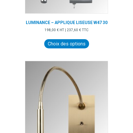
LUMINANCE – APPLIQUE LISEUSE W47 30
198,00
€
HT |
237,60
€
TTC
Ce
produit
Choix des options
a
plusieurs
variations.
Les
options
peuvent
être
choisies
sur
la
page
du
produit