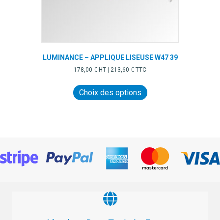
produit
LUMINANCE – APPLIQUE LISEUSE W47 39
178,00
€
HT |
213,60
€
TTC
Ce
produit
Choix des options
a
plusieurs
variations.
Les
options
peuvent
être
choisies
sur
la
page
du
produit