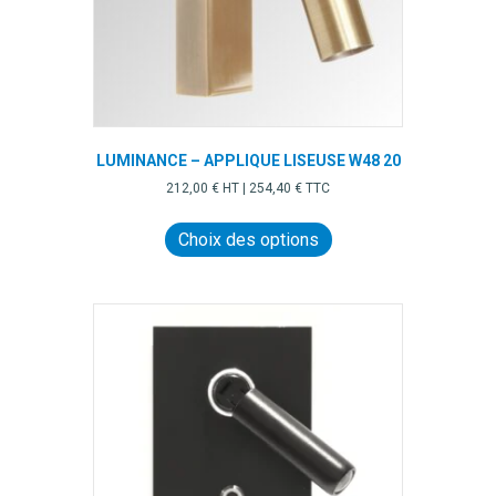
LUMINANCE – APPLIQUE LISEUSE W48 20
212,00
€
HT |
254,40
€
TTC
Ce
produit
Choix des options
a
plusieurs
variations.
Les
options
peuvent
être
choisies
sur
la
page