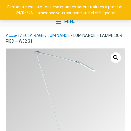
Fermeture estivale : Vos commandes seront traitées à partir du
24/08/26. Luminance vous souhaite un bel été.
Ignorer
MENU
Accueil
/
ÉCLAIRAGE
/
LUMINANCE
/ LUMINANCE – LAMPE SUR
PIED – W52 31
BORNE EN ALUMINIUM H500 -
TETRA N°2 SYM / ASYM -
ASYMÉTRIQUE, BLANC PUR
568,38
€
+
AJOUTER