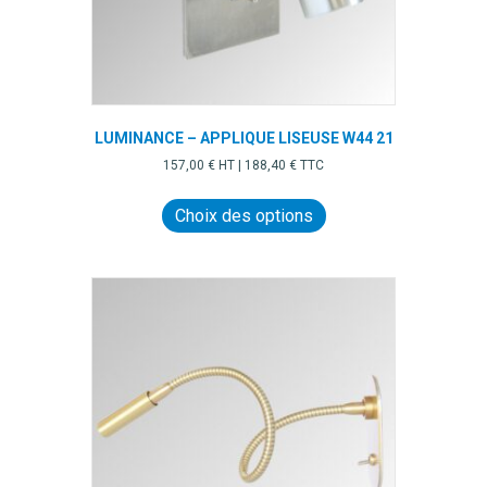
produit
LUMINANCE – APPLIQUE LISEUSE W44 21
157,00
€
HT |
188,40
€
TTC
Ce
produit
Choix des options
a
plusieurs
variations.
Les
options
peuvent
être
choisies
sur
la
page
du