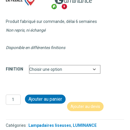
Produit fabriqué sur commande, délai 6 semaines
Non repris, ni échangé
Disponible en différentes finitions
FINITION
quantité
Ajouter au panier
de
Ajouter au devis
LUMINANCE
-
LAMPE
Catégories :
Lampadaires liseuses
,
LUMINANCE
SUR