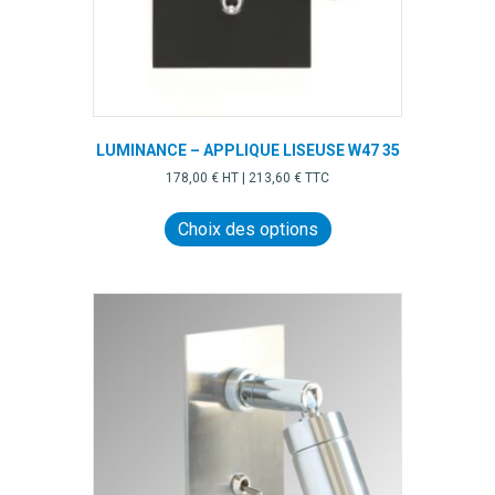
du
produit
LUMINANCE – APPLIQUE LISEUSE W47 35
178,00
€
HT |
213,60
€
TTC
Ce
produit
Choix des options
a
plusieurs
variations.
Les
options
peuvent
être
choisies
sur
la
page
du