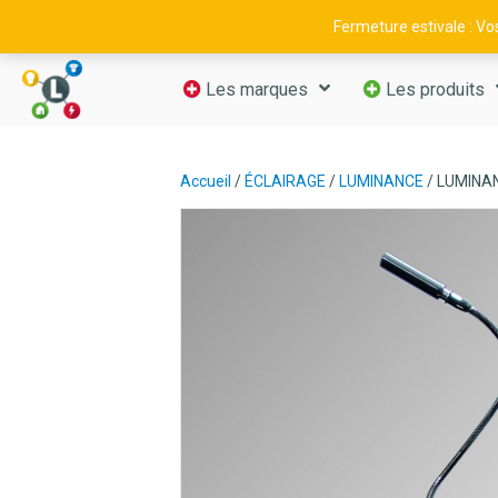
09 52 29 11 66
—
contact@luminance-fr.com
Fermeture estivale : V
Les marques
Les produits
Accueil
/
ÉCLAIRAGE
/
LUMINANCE
/ LUMINA