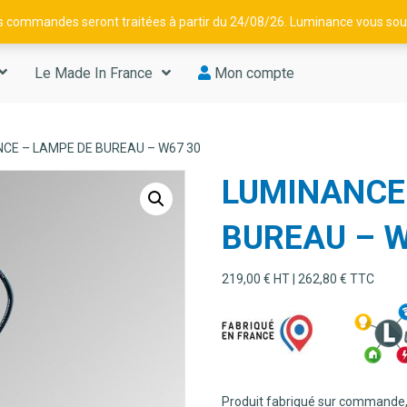
os commandes seront traitées à partir du 24/08/26. Luminance vous souh
Le Made In France
Mon compte
NCE – LAMPE DE BUREAU – W67 30
LUMINANCE
BUREAU – W
219,00
€
HT |
262,80
€
TTC
Produit fabriqué sur commande,