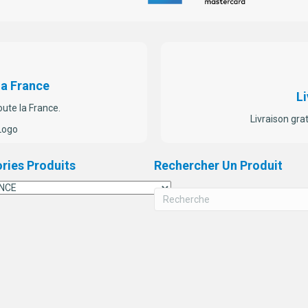
la
la
page
pa
du
du
produit
pr
La France
Li
oute la France.
Livraison gra
ries Produits
Rechercher Un Produit