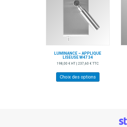
LUMINANCE – APPLIQUE
LISEUSE W47 34
198,00
€
HT |
237,60
€
TTC
Ce
produit
Choix des options
a
plusieurs
variations.
Les
options
peuvent
être
choisies
sur