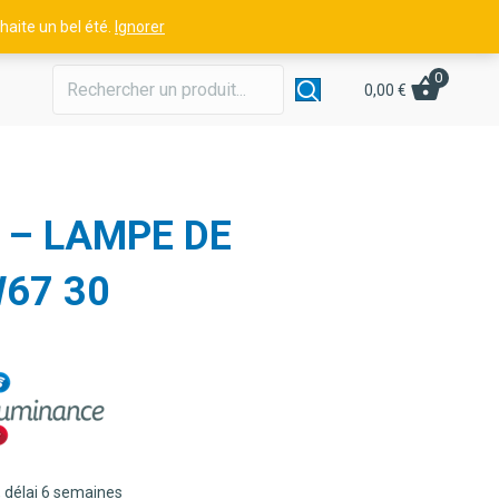
aite un bel été.
Ignorer
0
0,00
€
 – LAMPE DE
67 30
 délai 6 semaines