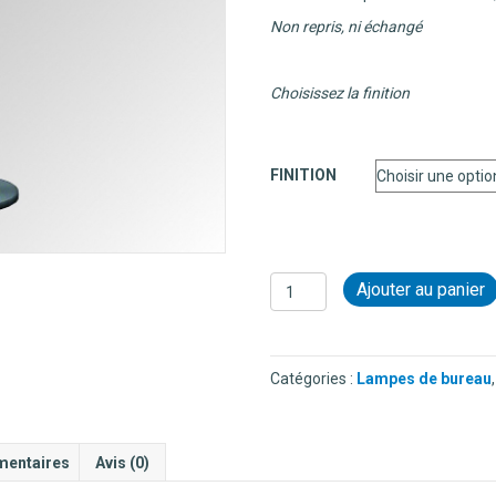
Non repris, ni échangé
Choisissez la finition
FINITION
quantité
Ajouter au panier
de
LUMINANCE
-
LAMPE
Catégories :
Lampes de bureau
DE
BUREAU
-
W67
mentaires
Avis (0)
30