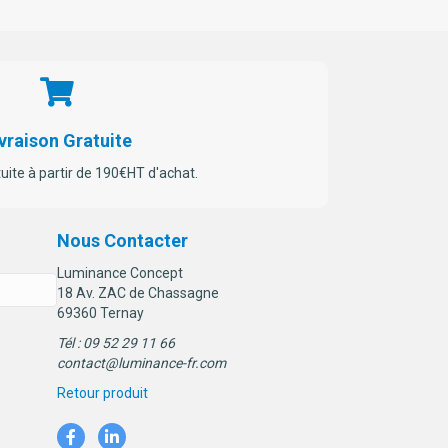
la
ge
page
du
oduit
produit
vraison Gratuite
tuite à partir de 190€HT d'achat.
Nous Contacter
Luminance Concept
18 Av. ZAC de Chassagne
69360 Ternay
Tél : 09 52 29 11 66
contact@luminance-fr.com
Retour produit