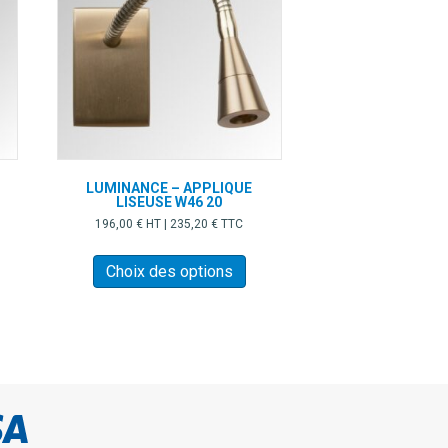
LUMINANCE – APPLIQUE
LISEUSE W46 20
196,00
€
HT |
235,20
€
TTC
Ce
oduit
produit
Choix des options
a
usieurs
plusieurs
iations.
variations.
s
Les
tions
options
uvent
peuvent
re
être
oisies
choisies
r
sur