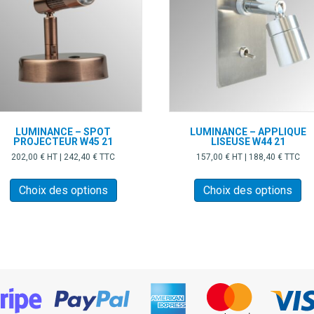
LUMINANCE – SPOT
LUMINANCE – APPLIQUE
PROJECTEUR W45 21
LISEUSE W44 21
202,00
€
HT |
242,40
€
TTC
157,00
€
HT |
188,40
€
TTC
Ce
Ce
produit
pr
Choix des options
Choix des options
a
a
plusieurs
pl
variations.
var
Les
Le
options
op
peuvent
pe
être
êt
choisies
ch
sur
su