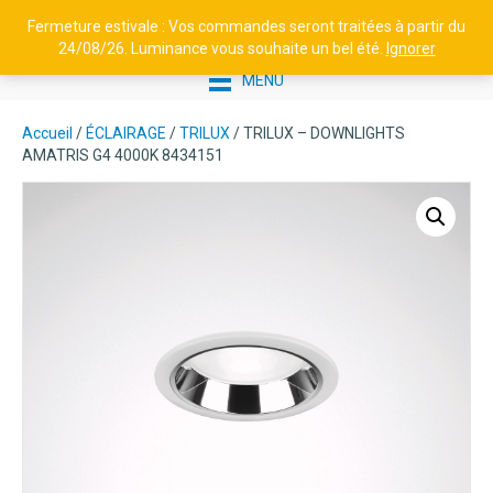
Fermeture estivale : Vos commandes seront traitées à partir du
24/08/26. Luminance vous souhaite un bel été.
Ignorer
MENU
Accueil
/
ÉCLAIRAGE
/
TRILUX
/ TRILUX – DOWNLIGHTS
AMATRIS G4 4000K 8434151
LUMINANCE - SPOT
PROJECTEUR W45 30 - ALU
BROSSÉ
251,00
€
+
AJOUTER