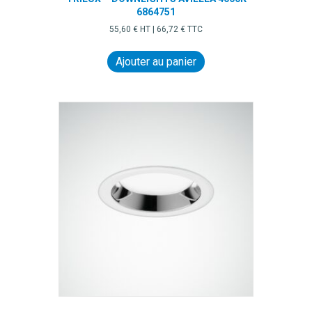
6864751
55,60
€
HT |
66,72
€
TTC
Ajouter au panier