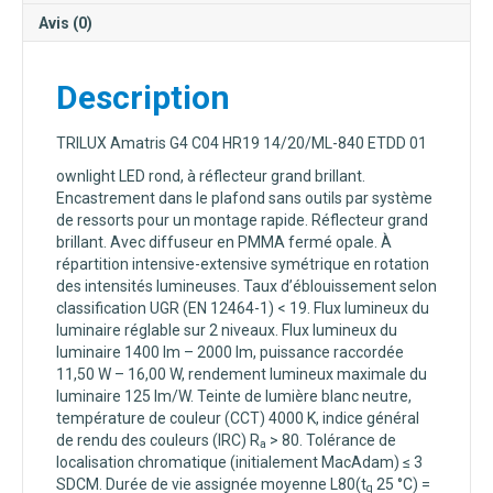
Avis (0)
Description
TRILUX Amatris G4 C04 HR19 14/20/ML-840 ETDD 01
ownlight LED rond, à réflecteur grand brillant.
Encastrement dans le plafond sans outils par système
de ressorts pour un montage rapide. Réflecteur grand
brillant. Avec diffuseur en PMMA fermé opale. À
répartition intensive-extensive symétrique en rotation
des intensités lumineuses. Taux d’éblouissement selon
classification UGR (EN 12464-1) < 19. Flux lumineux du
luminaire réglable sur 2 niveaux. Flux lumineux du
luminaire 1400 lm – 2000 lm, puissance raccordée
11,50 W – 16,00 W, rendement lumineux maximale du
luminaire 125 lm/W. Teinte de lumière blanc neutre,
température de couleur (CCT) 4000 K, indice général
de rendu des couleurs (IRC) R
> 80. Tolérance de
a
localisation chromatique (initialement MacAdam) ≤ 3
SDCM. Durée de vie assignée moyenne L80(t
25 °C) =
q