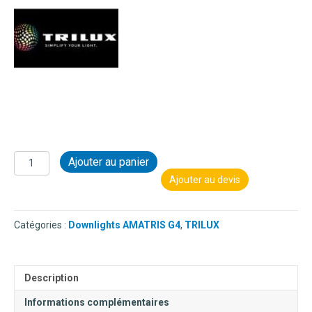
quantité
Ajouter au panier
de
Ajouter au devis
TRILUX
-
DOWNLIGHTS
Catégories :
Downlights AMATRIS G4
,
TRILUX
AMATRIS
G4
4000K
8434151
Description
Informations complémentaires