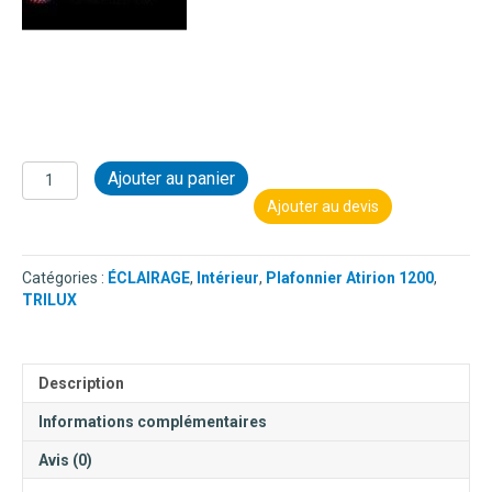
quantité
Ajouter au panier
de
Ajouter au devis
TRILUX
-
ATIRION
Catégories :
ÉCLAIRAGE
,
Intérieur
,
Plafonnier Atirion 1200
,
4000K
TRILUX
6483640
Description
Informations complémentaires
Avis (0)