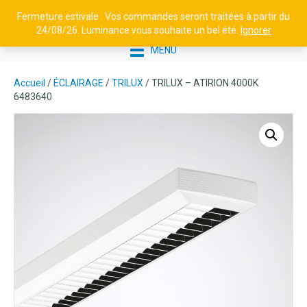
Fermeture estivale : Vos commandes seront traitées à partir du
24/08/26. Luminance vous souhaite un bel été.
Ignorer
MENU
Accueil
/
ÉCLAIRAGE
/
TRILUX
/ TRILUX – ATIRION 4000K
6483640
PET GU10 SPOT REFLECTEUR -
10045 - NOIR
83,25
€
+
AJOUTER