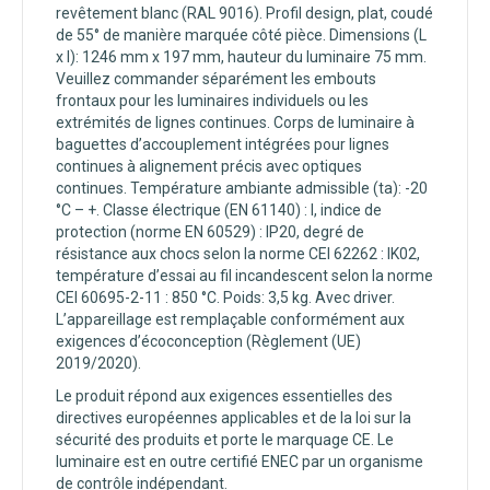
revêtement blanc (RAL 9016). Profil design, plat, coudé
de 55° de manière marquée côté pièce. Dimensions (L
x l): 1246 mm x 197 mm, hauteur du luminaire 75 mm.
Veuillez commander séparément les embouts
frontaux pour les luminaires individuels ou les
extrémités de lignes continues. Corps de luminaire à
baguettes d’accouplement intégrées pour lignes
continues à alignement précis avec optiques
continues. Température ambiante admissible (ta): -20
°C – +. Classe électrique (EN 61140) : I, indice de
protection (norme EN 60529) : IP20, degré de
résistance aux chocs selon la norme CEI 62262 : IK02,
température d’essai au fil incandescent selon la norme
CEI 60695-2-11 : 850 °C. Poids: 3,5 kg. Avec driver.
L’appareillage est remplaçable conformément aux
exigences d’écoconception (Règlement (UE)
2019/2020).
Le produit répond aux exigences essentielles des
directives européennes applicables et de la loi sur la
sécurité des produits et porte le marquage CE. Le
luminaire est en outre certifié ENEC par un organisme
de contrôle indépendant.