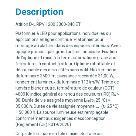
Description
Atirion D-L RPV 1200 3300-840 ET
Plafonnier à LED pour applications individuelles ou
applications en ligne continue. Plafonnier pour
montage au plafond dans des espaces intérieurs. Avec
optique parabolique, grand brillant, anodisée. Fixation
de l’optique et mise à la terre automatique grâce aux
fermetures à contact frotteur. Optique rabattable et
décrochable des deux côtés sans outil. Flux lumineux
du luminaire 3500 lm, puissance raccordée 31,00 W,
rendement lumineux du luminaire 112 lm/W. Teinte de
lumière blanc neutre, température de couleur (CCT)
4000 K, indice général de rendu des couleurs (IRC) R
>
a
80. Durée de vie assignée moyenne L
(t
25 °C) =
80
q
35.000 h, Durée de vie assignée moyenne L
(t
25 °C)
70
q
= 50.000 h. La source lumineuse est remplaçable
conformément aux exigences d’écoconception
(Règlement (UE) 2019/2020).
Corps de luminaire en tôle d’acier. Surface au