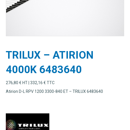
TRILUX – ATIRION
4000K 6483640
276,80
€
HT |
332,16
€
TTC
Atirion D-L RPV 1200 3300-840 ET – TRILUX 6483640