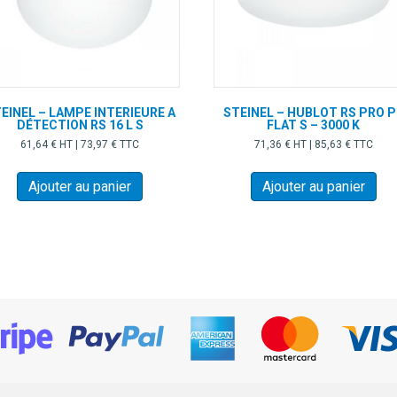
EINEL – LAMPE INTERIEURE A
STEINEL – HUBLOT RS PRO P
DÉTECTION RS 16 L S
FLAT S – 3000 K
61,64
€
HT |
73,97
€
TTC
71,36
€
HT |
85,63
€
TTC
Ajouter au panier
Ajouter au panier