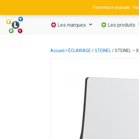
09 52 29 11 66
—
contact@luminance-fr.com
Fermeture estivale : V
Les marques
Les produits
Accueil
/
ÉCLAIRAGE
/
STEINEL
/ STEINEL – X