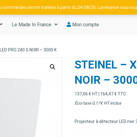
os commandes seront traitées à partir du 24/08/26. Luminance vous souh
Le Made In France
Mon compte
LED PRO 240 S NOIR – 3000 K
STEINEL – 
NOIR – 300
137,06
€
HT |
164,47
€
TTC
Éco-taxe 0,17€ HT inclus
Projecteur à détecteur LED noi