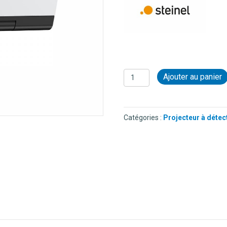
quantité
Ajouter au panier
de
STEINEL
-
XLED
Catégories :
Projecteur à détec
PRO
240
S
NOIR
-
3000
K