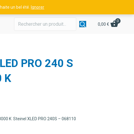
aite un bel été.
Ignorer
0
0,00
€
XLED PRO 240 S
0 K
r 3000 K Steinel XLED PRO 240S – 068110