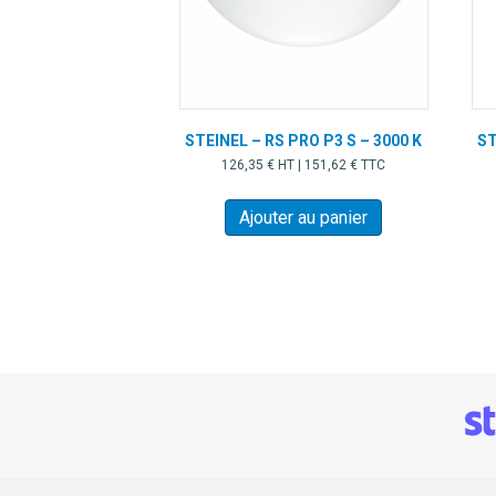
STEINEL – RS PRO P3 S – 3000 K
ST
126,35
€
HT |
151,62
€
TTC
Ajouter au panier