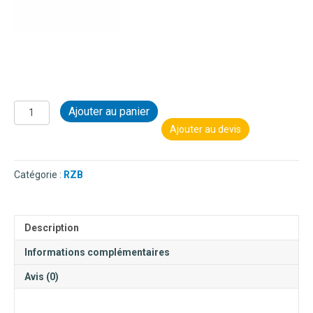
quantité
Ajouter au panier
de
Ajouter au devis
RZB
-
PROJECTEUR
Catégorie :
RZB
HB
450
-
150W
Description
Informations complémentaires
Avis (0)