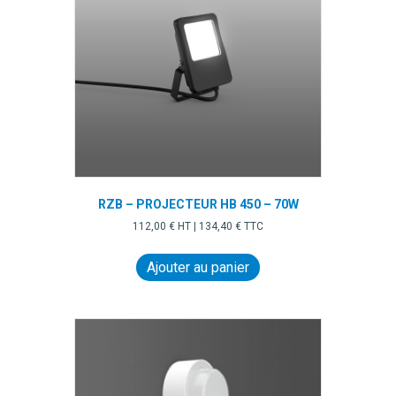
RZB – PROJECTEUR HB 450 – 70W
112,00
€
HT |
134,40
€
TTC
Ajouter au panier