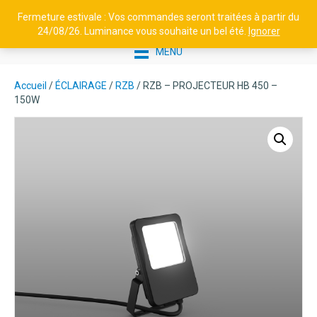
Fermeture estivale : Vos commandes seront traitées à partir du
24/08/26. Luminance vous souhaite un bel été.
Ignorer
MENU
Accueil
/
ÉCLAIRAGE
/
RZB
/ RZB – PROJECTEUR HB 450 –
150W
BORNE EN ALUMINIUM H800 -
TETRA N°3 SYM / ASYM -
SYMÉTRIQUE, BLANC
671,38
€
+
AJOUTER