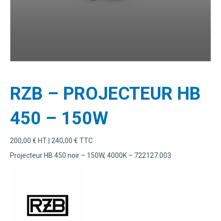
RZB – PROJECTEUR HB
450 – 150W
200,00
€
HT |
240,00
€
TTC
Projecteur HB 450 noir – 150W, 4000K – 722127.003