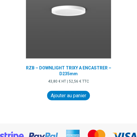
RZB – DOWNLIGHT TRIXY A ENCASTRER –
D235mm
43,80
€
HT |
52,56
€
TTC
Ajouter au panier