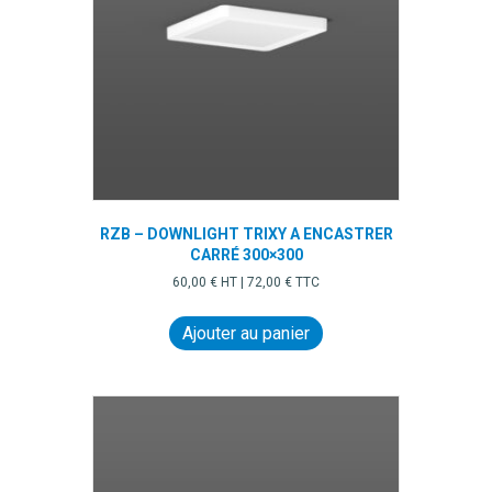
RZB – DOWNLIGHT TRIXY A ENCASTRER
CARRÉ 300×300
60,00
€
HT |
72,00
€
TTC
Ajouter au panier