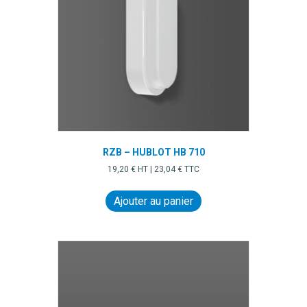
RZB – HUBLOT HB 710
19,20
€
HT |
23,04
€
TTC
Ajouter au panier