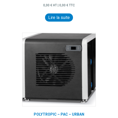
0,00
€
HT |
0,00
€
TTC
Lire la suite
POLYTROPIC – PAC – URBAN