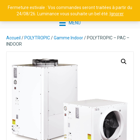
Fermeture estivale : Vos commandes seront traitées à partir du
24/08/26. Luminance vous souhaite un bel été.
Ignorer
MENU
Accueil
/
POLYTROPIC
/
Gamme Indoor
/ POLYTROPIC – PAC –
INDOOR
LAMPADAIRE EN ALUMINIUM -
SQUARE N°4
1149,38
€
+
AJOUTER