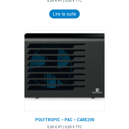
0,00
€
HT |
0,00
€
TTC
Lire la suite
POLYTROPIC – PAC – CARE290
0,00
€
HT |
0,00
€
TTC