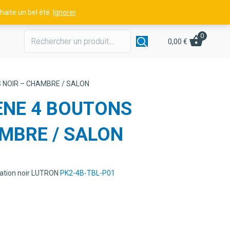
aite un bel été.
Ignorer
0
0,00
€
S NOIR – CHAMBRE / SALON
ENE 4 BOUTONS
MBRE / SALON
ation noir LUTRON
PK2-4B-TBL-P01