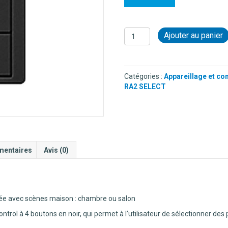
quantité
Ajouter au panier
de
PICO
DE
SCENE
Catégories :
Appareillage et co
4
RA2 SELECT
BOUTONS
NOIR
-
CHAMBRE
/
SALON
mentaires
Avis (0)
e avec scènes maison : chambre ou salon
trol à 4 boutons en noir, qui permet à l’utilisateur de sélectionner de