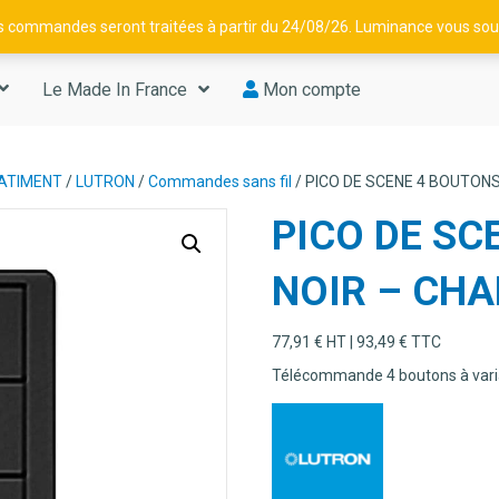
os commandes seront traitées à partir du 24/08/26. Luminance vous souh
Le Made In France
Mon compte
BATIMENT
/
LUTRON
/
Commandes sans fil
/ PICO DE SCENE 4 BOUTON
PICO DE SC
NOIR – CHA
77,91
€
HT |
93,49
€
TTC
Télécommande 4 boutons à vari