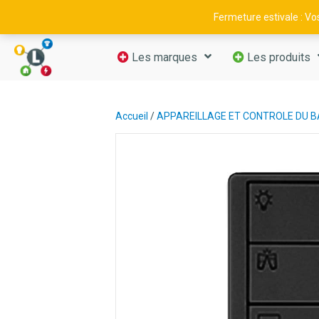
09 52 29 11 66
—
contact@luminance-fr.com
Fermeture estivale : V
Les marques
Les produits
Accueil
/
APPAREILLAGE ET CONTROLE DU 