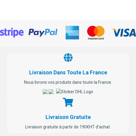
plusieurs
variations.
Les
options
peuvent
être
choisies
sur
la
page
du
produit
Livraison Dans Toute La France
Nous livrons vos produits dans toute la France.
Livraison Gratuite
Livraison gratuite à partir de 190€HT d'achat.