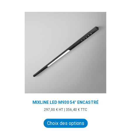
a
plusieurs
variations.
Les
options
peuvent
être
choisies
sur
la
page
du
produit
MIXLINE LED M930 54° ENCASTRÉ
297,00
€
HT |
356,40
€
TTC
Ce
produit
Choix des options
a