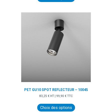
a
plusieurs
variations.
Les
options
peuvent
être
choisies
sur
la
page
du
produit
PET GU10 SPOT REFLECTEUR – 10045
83,25
€
HT |
99,90
€
TTC
Ce
produit
Choix des options