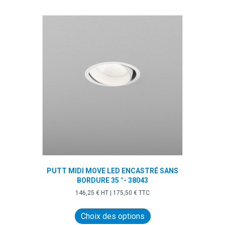
PUTT MIDI MOVE LED ENCASTRÉ SANS
BORDURE 35 °- 38043
146,25
€
HT |
175,50
€
TTC
Ce
produit
Choix des options
a