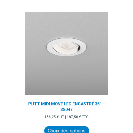
plusieurs
variations.
Les
options
peuvent
être
choisies
sur
la
page
du
produit
PUTT MIDI MOVE LED ENCASTRÉ 35° –
38047
156,25
€
HT |
187,50
€
TTC
Ce
produit
Choix des options