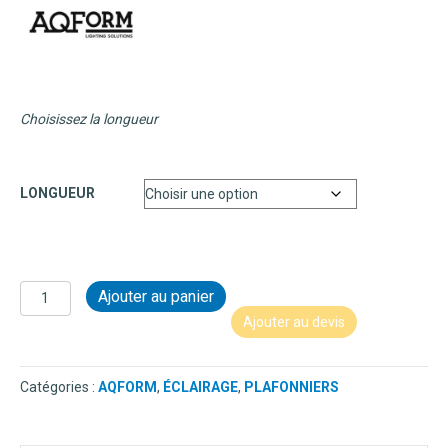
Choisissez la longueur
LONGUEUR
quantité
Ajouter au panier
de
Ajouter au devis
MIXLINE
LED
M930
Catégories :
AQFORM
,
ÉCLAIRAGE
,
PLAFONNIERS
54°
PLAFONNIER