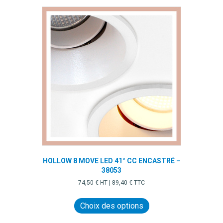
variations.
Les
options
peuvent
être
choisies
sur
la
page
du
produit
HOLLOW 8 MOVE LED 41° CC ENCASTRÉ –
38053
74,50
€
HT |
89,40
€
TTC
Ce
produit
Choix des options
a