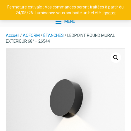
Fermeture estivale : Vos commandes seront traitées à partir du
24/08/26. Luminance vous souhaite un bel été.
Ignorer
MENU
Accueil
/
AQFORM
/
ÉTANCHES
/ LEDPOINT ROUND MURAL
EXTERIEUR 68° – 26544
BORNE EN ALUMINIUM H800 -
BRICK N°3
406,38
€
+
AJOUTER