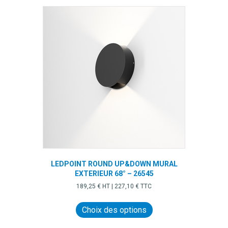
variations.
Les
options
peuvent
être
choisies
sur
la
page
du
produit
LEDPOINT ROUND UP&DOWN MURAL
EXTERIEUR 68° – 26545
189,25
€
HT |
227,10
€
TTC
Ce
produit
Choix des options
a