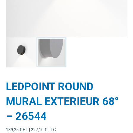
LEDPOINT ROUND
MURAL EXTERIEUR 68°
– 26544
189,25
€
HT |
227,10
€
TTC