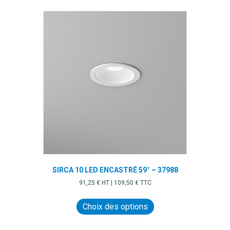
SIRCA 10 LED ENCASTRÉ 59° – 37988
91,25
€
HT |
109,50
€
TTC
Ce
produit
Choix des options
a
plusieurs