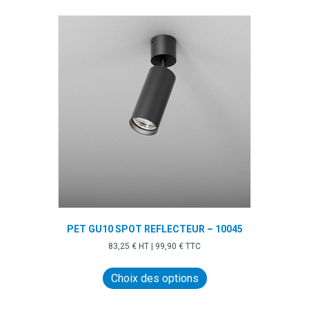
plusieurs
variations.
Les
options
peuvent
être
choisies
sur
la
page
du
produit
PET GU10 SPOT REFLECTEUR – 10045
83,25
€
HT |
99,90
€
TTC
Ce
produit
Choix des options
a
plusieurs