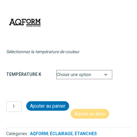
Sélectionnez la température de couleur
TEMPÉRATURE K
quantité
Ajouter au panier
de
Ajouter au devis
LEDPOINT
ROUND
MURAL
Catégories :
AQFORM
,
ÉCLAIRAGE
,
ÉTANCHES
EXTERIEUR