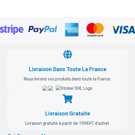
plusieurs
variations.
Les
options
peuvent
être
choisies
sur
la
page
du
produit
Livraison Dans Toute La France
Nous livrons vos produits dans toute la France.
Livraison Gratuite
Livraison gratuite à partir de 190€HT d'achat.