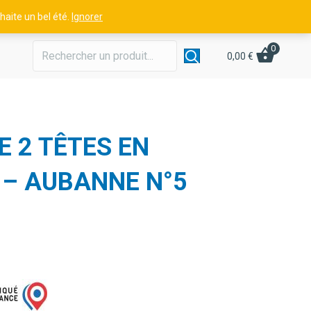
aite un bel été.
Ignorer
0
0,00
€
 2 TÊTES EN
 – AUBANNE N°5