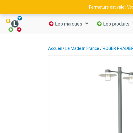
09 52 29 11 66
—
contact@luminance-fr.com
Fermeture estivale : V
Les marques
Les produits
Accueil
/
Le Made In France
/
ROGER PRADIE