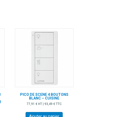
Les
options
peuvent
être
choisies
sur
la
page
du
produit
3
PICO DE SCENE 4 BOUTONS
BLANC – CUISINE
R
77,91
€
HT |
93,49
€
TTC
Ajouter au panier