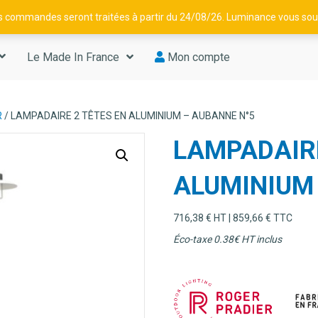
os commandes seront traitées à partir du 24/08/26. Luminance vous souh
Le Made In France
Mon compte
R
/ LAMPADAIRE 2 TÊTES EN ALUMINIUM – AUBANNE N°5
LAMPADAIRE
ALUMINIUM
716,38
€
HT |
859,66
€
TTC
Éco-taxe 0.38
€ HT inclus