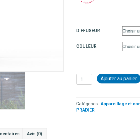
DIFFUSEUR
COULEUR
quantité
Ajouter au panier
de
LAMPADAIRE
2
TÊTES
Catégories :
Appareillage et co
EN
PRADIER
ALUMINIUM
-
AUBANNE
N°5
mentaires
Avis (0)