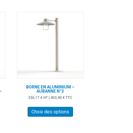
BORNE EN ALUMINIUM –
–
AUBANNE N°3
336,17
€
HT |
403,40
€
TTC
Ce
produit
Choix des options
a
plusieurs
variations.