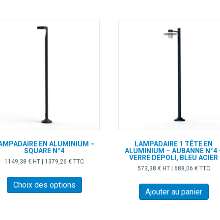
AMPADAIRE EN ALUMINIUM –
LAMPADAIRE 1 TÊTE EN
SQUARE N°4
ALUMINIUM – AUBANNE N°4 
VERRE DÉPOLI, BLEU ACIER
1149,38
€
HT |
1379,26
€
TTC
573,38
€
HT |
688,06
€
TTC
Ce
produit
Choix des options
Ajouter au panier
a
plusieurs
variations.