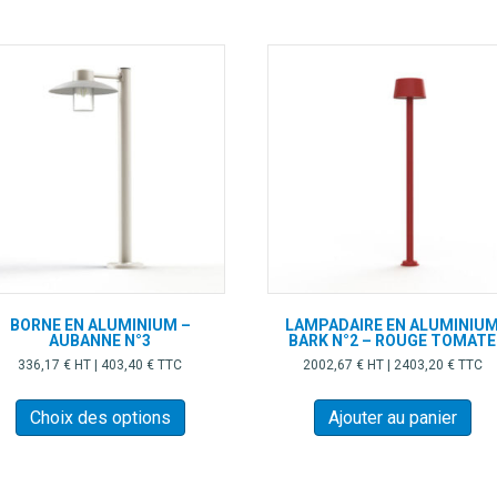
BORNE EN ALUMINIUM –
LAMPADAIRE EN ALUMINIU
AUBANNE N°3
BARK N°2 – ROUGE TOMATE
336,17
€
HT |
403,40
€
TTC
2002,67
€
HT |
2403,20
€
TTC
Ce
produit
Choix des options
Ajouter au panier
a
plusieurs
variations.