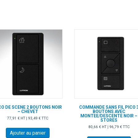
Les
options
peuvent
être
choisies
sur
la
page
du
produit
CO DE SCENE 2 BOUTONS NOIR
COMMANDE SANS FIL PICO 
– CHEVET
BOUTONS AVEC
MONTEE/DESCENTE NOIR –
77,91
€
HT |
93,49
€
TTC
STORES
80,66
€
HT |
96,79
€
TTC
Ajouter au panier