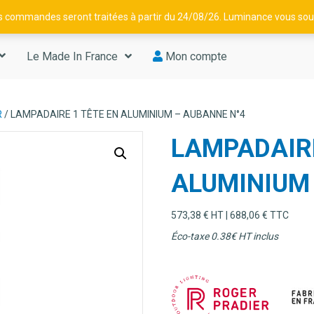
os commandes seront traitées à partir du 24/08/26. Luminance vous souh
Le Made In France
Mon compte
R
/ LAMPADAIRE 1 TÊTE EN ALUMINIUM – AUBANNE N°4
LAMPADAIRE
ALUMINIUM
573,38
€
HT |
688,06
€
TTC
Éco-taxe 0.38
€ HT inclus