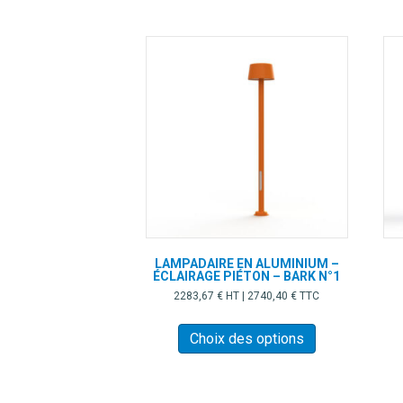
LAMPADAIRE EN ALUMINIUM –
ÉCLAIRAGE PIÉTON – BARK N°1
2283,67
€
HT |
2740,40
€
TTC
Ce
produit
Choix des options
a
plusieurs
variations.