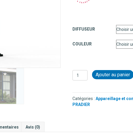
DIFFUSEUR
COULEUR
quantité
Ajouter au panier
de
LAMPADAIRE
1
TÊTE
Catégories :
Appareillage et co
EN
PRADIER
ALUMINIUM
-
AUBANNE
N°4
mentaires
Avis (0)