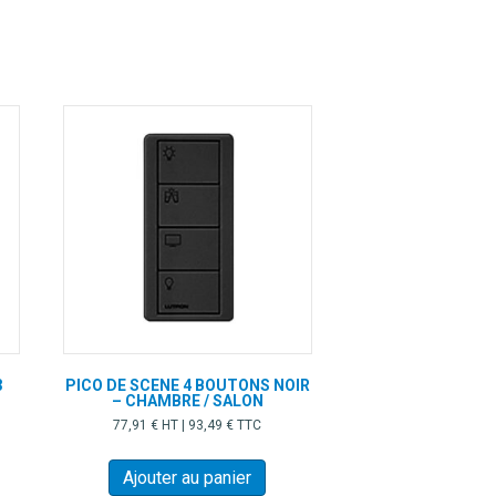
Les
options
peuvent
être
choisies
sur
la
page
du
produit
3
PICO DE SCENE 4 BOUTONS NOIR
– CHAMBRE / SALON
77,91
€
HT |
93,49
€
TTC
Ajouter au panier