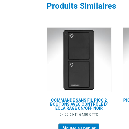
Les
Produits Similaires
options
peuvent
être
choisies
sur
la
page
du
produit
COMMANDE SANS FIL PICO 2
PI
BOUTONS AVEC CONTRÔLE D’
ECLAIRAGE ON/OFF NOIR
54,00
€
HT |
64,80
€
TTC
Ajouter au panier