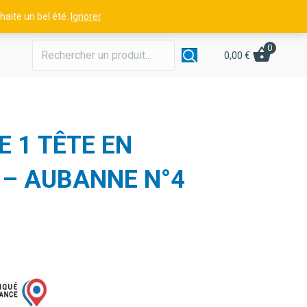
aite un bel été.
Ignorer
0
0,00
€
 1 TÊTE EN
 – AUBANNE N°4