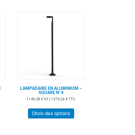
M
LAMPADAIRE EN ALUMINIUM –
SQUARE N°4
1149,38
€
HT |
1379,26
€
TTC
Ce
produit
Choix des options
a
plusieurs
variations.