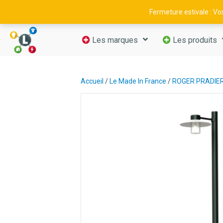
09 52 29 11 66
—
contact@luminance-fr.com
Fermeture estivale : V
Les marques
Les produits
Accueil
/
Le Made In France
/
ROGER PRADIE