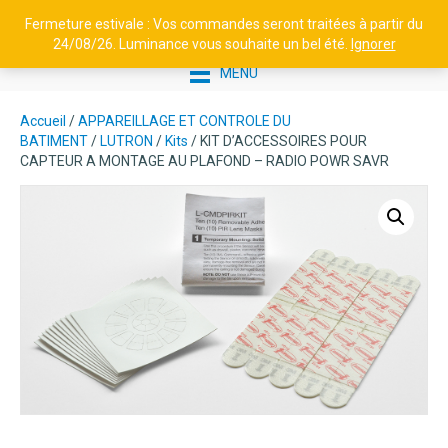
Fermeture estivale : Vos commandes seront traitées à partir du
24/08/26. Luminance vous souhaite un bel été.
Ignorer
MENU
Accueil
/
APPAREILLAGE ET CONTROLE DU
BATIMENT
/
LUTRON
/
Kits
/ KIT D’ACCESSOIRES POUR
CAPTEUR A MONTAGE AU PLAFOND – RADIO POWR SAVR
COMBIX – LUMINAIRE LED SUR
PIED SOLAIRE & H.P
BLUETOOTH 401030
120,10
€
+
AJOUTER