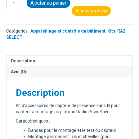
quantité
Ajouter au panier
de
Ajouter au devis
KIT
D'ACCESSOIRES
POUR
Catégories :
Appareillage et contrôle du bâtiment
,
Kits
,
RA2
CAPTEUR
SELECT
A
MONTAGE
AU
PLAFOND
Description
-
RADIO
Avis (0)
POWR
SAVR
Description
Kit d’accessoires de capteur de présence sans fil pour
capteur à montage au plafond Radio Powr Savr.
Caractéristiques :
Bandes pour le montage et le test du capteur
Montage permanent : vis et chevilles (pour