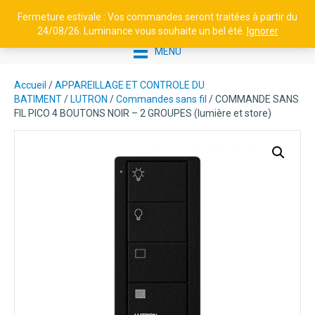
Fermeture estivale : Vos commandes seront traitées à partir du
24/08/26. Luminance vous souhaite un bel été.
Ignorer
MENU
Accueil
/
APPAREILLAGE ET CONTROLE DU
BATIMENT
/
LUTRON
/
Commandes sans fil
/ COMMANDE SANS
FIL PICO 4 BOUTONS NOIR – 2 GROUPES (lumière et store)
SOLUM - REFLECTEURS POUR
SPOTS ENCASTRÉS HYDRA 10W -
Noir
4,08
€
+
AJOUTER