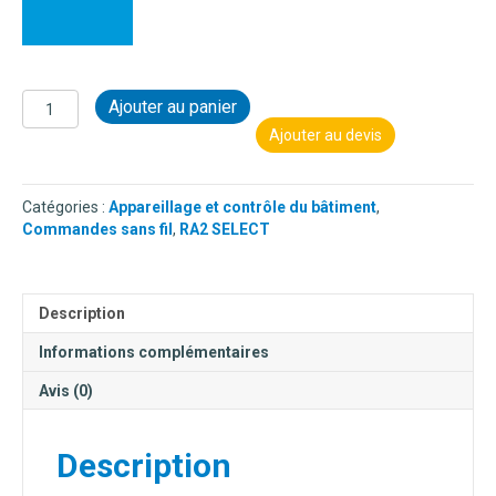
quantité
Ajouter au panier
de
Ajouter au devis
COMMANDE
SANS
FIL
Catégories :
Appareillage et contrôle du bâtiment
,
PICO
Commandes sans fil
,
RA2 SELECT
4
BOUTONS
NOIR
-
Description
2
GROUPES
Informations complémentaires
(lumière
et
Avis (0)
store)
Description