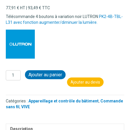
77,91
€
HT |
93,49
€
TTC
Télécommande 4 boutons à variation noir LUTRON
PK2-4B-TBL-
L31 avec fonction augmenter/diminuer la lumière.
quantité
Ajouter au panier
de
Ajouter au devis
COMMANDE
SANS
FIL
Catégories :
Appareillage et contrôle du bâtiment
,
Commande
PICO
sans fil
,
VIVE
4
BOUTONS
AVEC
FONCTION
Description