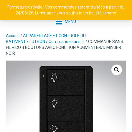
Fermeture estivale : Vos commandes seront traitées à partir du
24/08/26. Luminance vous souhaite un bel été.
Ignorer
MENU
Accueil
/
APPAREILLAGE ET CONTROLE DU
BATIMENT
/
LUTRON
/
Commande sans fil
/ COMMANDE SANS
FIL PICO 4 BOUTONS AVEC FONCTION AUGMENTER/DIMINUER
NOIR
LUMINAIRE À POSER EN
ALUMINIUM - LA HUTTE N°1 -
ORANGÉ PUR
601,17
€
+
AJOUTER