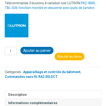
Télécommande 3 boutons à variation noir LUTRON
PK2-3BRL-
TBL-S06 fonction montée et descente avec puits de lumière.
quantité
Ajouter au panier
de
Ajouter au devis
COMMANDE
SANS
FIL
Catégories :
Appareillage et contrôle du bâtiment
,
PICO
Commandes sans fil
,
RA2 SELECT
3
BOUTONS
AVEC
MONTEE/DESCENTE
Description
NOIR
-
Informations complémentaires
PUITS