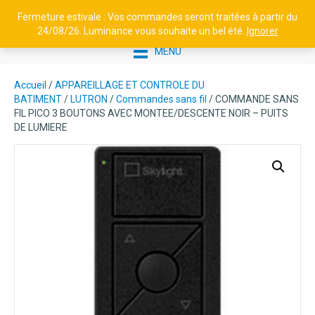
Fermeture estivale : Vos commandes seront traitées à partir du
24/08/26. Luminance vous souhaite un bel été.
Ignorer
MENU
Accueil
/
APPAREILLAGE ET CONTROLE DU
BATIMENT
/
LUTRON
/
Commandes sans fil
/ COMMANDE SANS
FIL PICO 3 BOUTONS AVEC MONTEE/DESCENTE NOIR – PUITS
DE LUMIERE
HOLLOW 8 LENS MOVE LED
ENCASTRÉ 34° - 38057 - 3000 K
86,25
€
+
AJOUTER