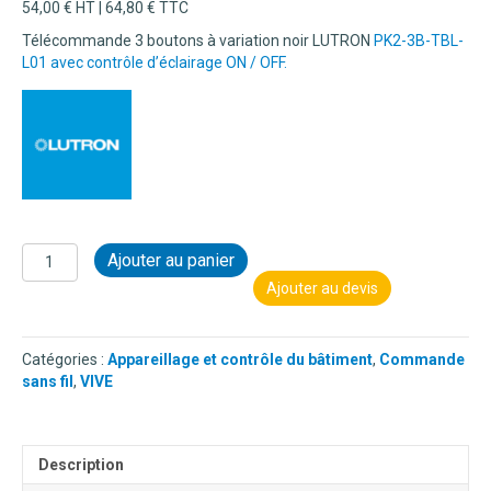
54,00
€
HT |
64,80
€
TTC
Télécommande 3 boutons à variation noir LUTRON
PK2-3B-TBL-
L01 avec contrôle d’éclairage ON / OFF.
quantité
Ajouter au panier
de
Ajouter au devis
COMMANDE
SANS
FIL
Catégories :
Appareillage et contrôle du bâtiment
,
Commande
PICO
sans fil
,
VIVE
3
BOUTONS
AVEC
CONTRÔLE
Description
D'