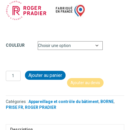
COULEUR
quantité
Ajouter au panier
de
Ajouter au devis
BORNE
EN
ALUMINIUM
Catégories :
Appareillage et contrôle du bâtiment
,
BORNE
,
AVEC
PRISE FR
,
ROGER PRADIER
PRISE
-
BERMUDE
N°3
Description