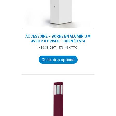
du
produit
ACCESSOIRE – BORNE EN ALUMINIUM
AVEC 2 X PRISES – BORNÉO N°4
480,38
€
HT |
576,46
€
TTC
Ce
produit
Choix des options
a
plusieurs
variations.
Les
options
peuvent
être
choisies
sur
la
page