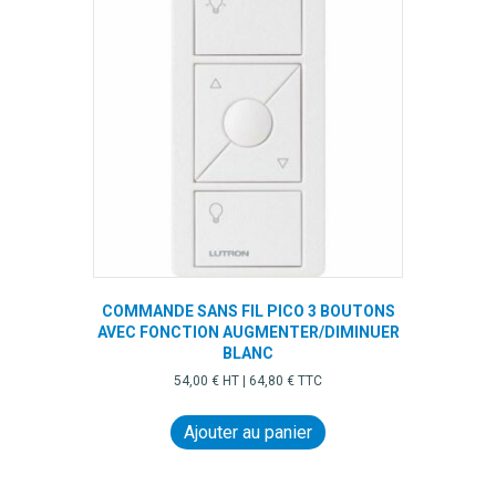
page
du
produit
COMMANDE SANS FIL PICO 3 BOUTONS
AVEC FONCTION AUGMENTER/DIMINUER
BLANC
54,00
€
HT |
64,80
€
TTC
Ajouter au panier