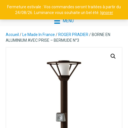
Fermeture estivale : Vos commandes seront traitées à partir du
24/08/26. Luminance vous souhaite un bel été.
Ignorer
MENU
Accueil
/
Le Made In France
/
ROGER PRADIER
/ BORNE EN
ALUMINIUM AVEC PRISE – BERMUDE N°3
APPLIQUE EN ALUMINIUM -
DUO - ROUILLE
313,17
€
+
AJOUTER