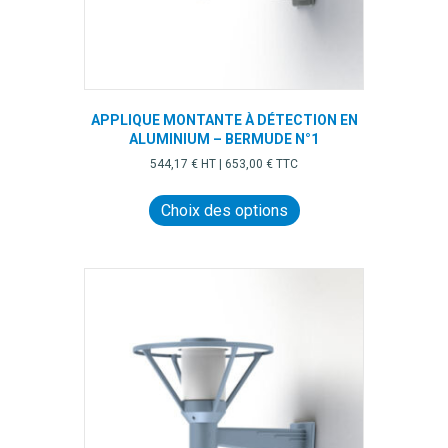
APPLIQUE MONTANTE À DÉTECTION EN
ALUMINIUM – BERMUDE N°1
544,17
€
HT |
653,00
€
TTC
Ce
produit
Choix des options
a
plusieurs
variations.
Les
options
peuvent
être
choisies
sur
la
page
du