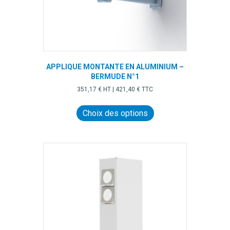
produit
APPLIQUE MONTANTE EN ALUMINIUM –
BERMUDE N°1
351,17
€
HT |
421,40
€
TTC
Ce
produit
Choix des options
a
plusieurs
variations.
Les
options
peuvent
être
choisies
sur
la
page