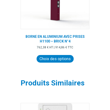
du
produit
BORNE EN ALUMINIUM AVEC PRISES
H1100 – BRICK N°4
762,38
€
HT |
914,86
€
TTC
Ce
produit
Choix des options
a
plusieurs
variations.
Les
Produits Similaires
options
peuvent
être
choisies
sur
la