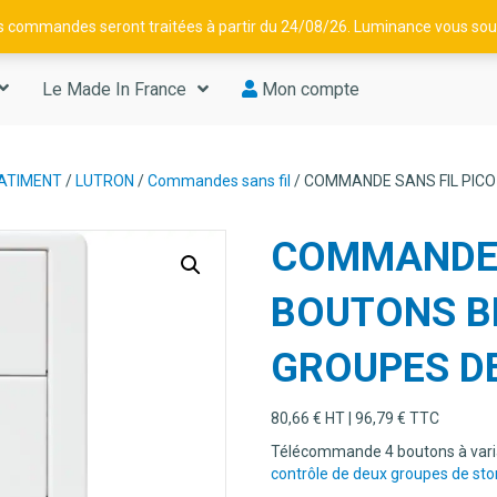
os commandes seront traitées à partir du 24/08/26. Luminance vous souh
Le Made In France
Mon compte
BATIMENT
/
LUTRON
/
Commandes sans fil
/ COMMANDE SANS FIL PICO
COMMANDE S
BOUTONS B
GROUPES D
80,66
€
HT |
96,79
€
TTC
Télécommande 4 boutons à var
contrôle de deux groupes de sto