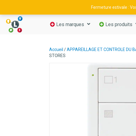
09 52 29 11 66
—
contact@luminance-fr.com
Fermeture estivale : V
Les marques
Les produits
Accueil
/
APPAREILLAGE ET CONTROLE DU 
STORES