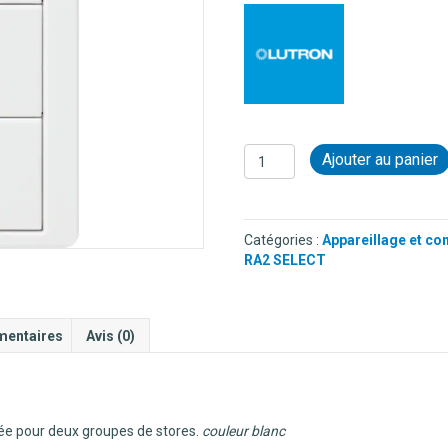
quantité
Ajouter au panier
de
COMMANDE
SANS
FIL
Catégories :
Appareillage et co
PICO
RA2 SELECT
4
BOUTONS
BLANC
-
mentaires
Avis (0)
DEUX
GROUPES
DE
STORES
e pour deux groupes de stores.
couleur blanc