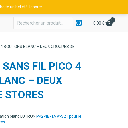
aite un bel été.
Ignorer
0
0,00
€
 4 BOUTONS BLANC – DEUX GROUPES DE
ANS FIL PICO 4
LANC – DEUX
E STORES
iation blanc LUTRON
PK2-4B-TAW-S21 pour le
res.